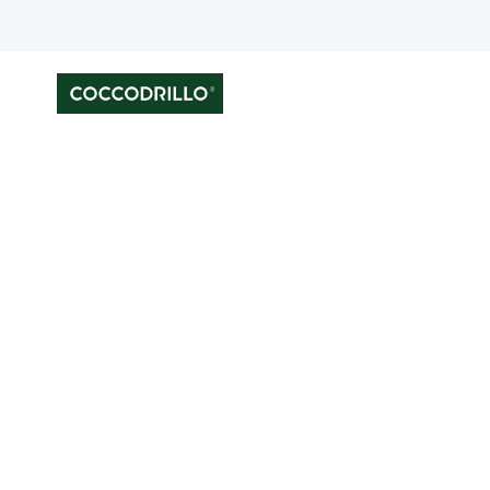
Przejdź
do
treści